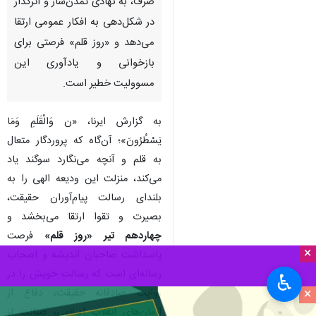
شاهرود - ایرنا - رهبر شهید بارها بر
ضرورت «جهاد تبیین» به عنوان
یک فریضه قطعی، فوری و همگانی
تاکید داشتند و این دیدگاه، رسانه
را از جایگاه یک ابزار اطلاع‌رسانی
صرف، به نهادی تمدن‌ساز و اثرگذار
در شکل‌دهی به افکار عمومی ارتقا
می‌دهد و «روز قلم» فرصتی برای
بازخوانی و یادآوری این
مسوولیت خطیر است.
به گزارش ایرنا، «ن وَالْقَلَمِ وَمَا
یَسْطُرُونَ»؛ آن‌گاه که پروردگار متعال
×
به قلم و آنچه می‌نگارد سوگند یاد
♿︎
می‌کند، منزلت این ودیعه الهی را به
×
بلندای رسالت پیام‌آوران حقیقت،