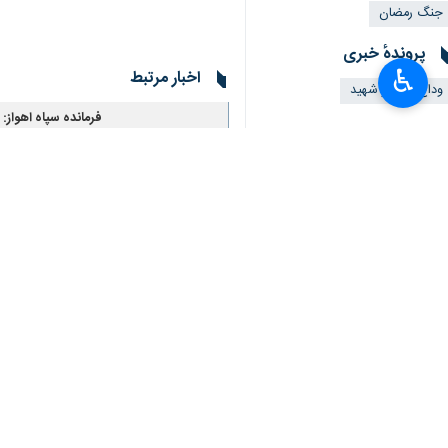
جنگ رمضان
پروندهٔ خبری
♿︎
اخبار مرتبط
وداع با رهبر شهید
فرمانده سپاه اهواز: 
اهواز - ایرنا - فرماند
ثبت‌نام ۶۲هزار خوزستانی برای حضور در مراسم تشییع رهبر شهید انقلاب
اهواز- ایرنا- معاون سیاسی اجتما
نظر شما