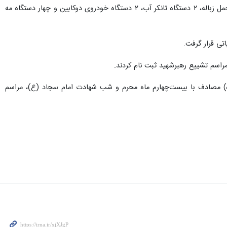
دهدشتی اظهار کرد: همچنین از نظر تجهیزات ماشین‌آلات ۲ دستگاه ماشین آتش‌نشانی روت‌فایر، چهار دستگاه ماشین حمل زباله، ۲ دستگاه تانکر آب، ۲ دستگاه خودروی دوکابین و چهار دستگاه مه
شییع رهبر شهید انقلاب روز چهارشنبه (۱۷ تیرماه) در شهرهای نجف و کربلا و روز پنجشنبه (۱۸ تیرماه) مصادف با بیست‌چهارم ماه محرم و شب شهادت امام سجاد (ع)، مراسم