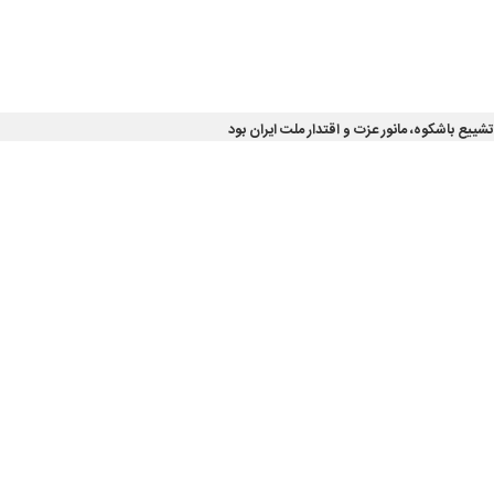
تشییع باشکوه، مانور عزت و اقتدار ملت ایران بود
ه ناحیه امام علی (ع) اهواز با اشاره به حضور پرشور و حماسی مردم در مراسم…
عی استانداری خوزستان از ثبت‌نام ۶۲ هزار نفر از مردم استان برای…