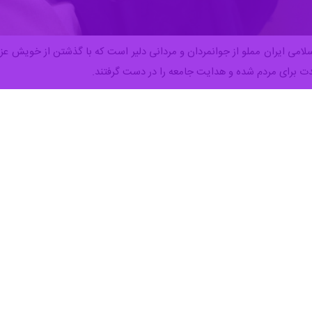
سلامی ایران مملو از جوانمردان و مردانی دلیر است که با گذشتن از خویش عزت
 برای مردم شده و هدایت جامعه را در دست گرفتند.
ام جمهوری اسلامی ایران مرهون مردی است که نه تنها آزادی خواهان ایران بلک
د بر حرمت مقدسات پیروان ادیان الهی و بویژه اهل‌سنت، منع استفاده از س
 از طریق همه‌پرسی به عنوان اصول مورد تأکید رهبر شهید، ایشان را به قائد
قائد امت جهان اسلام سرانجام در صبح روز شنبه ۹ اسفند ۱۴۰۴ مص
گ تاریخ ایران ، سرنوشت نظام اسلامی چه خواهد شد؟ اما یک دلگرمی در دل ه
آمد و امید آزادی خواهان جهان بود بطوریکه شهادتش نه تنها موجب فروپاشی س
 شهادت ایشان در جنگی که نیروهای مسلح آمریکا و اسراییل غاصب آغازگر