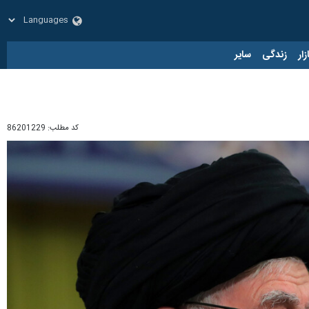
زار
زندگی
سایر
کد مطلب:
86201229