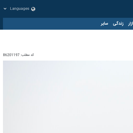
زار
زندگی
سایر
کد مطلب:
86201197