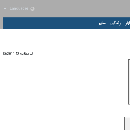
زار
زندگی
سایر
کد مطلب:
86201142