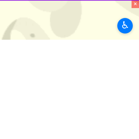
×
چارچوب آرمان‌های انقلاب تأکید کردند.
استان‌ها
یزد
♿︎
۰ نفر
برچسب‌ها
یزد
رهبر شهید
دانش‌آموزان
اخبار مرتبط
فعالیت ۵۰ موکب مردمی در مسیر زائران قائد شهید امت از یزد تا تهران
یزد- ایرنا- همزمان با تردد