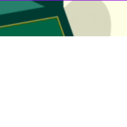
 زائران قائد شهید امت از محورهای ارتباطی استان یزد، ۵۰ موکب مردمی…