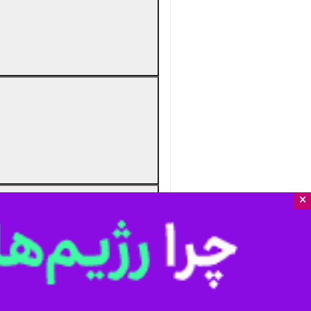
×
دریافت
55 MB
Settings
nmute
یزد - ایرنا - دهه هشتادی‌ها و دهه ن