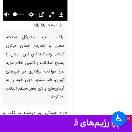
Unmute
Settings
PIP
Enter
Download
دریافت
50 MB
fullscreen
اراک - ایرنا- مدیرکل صنعت،
معدن و تجارت استان مرکزی
گفت: تولیدکنندگان این استان با
بسیج امکانات و تامین اقلام مورد
نیاز مواکب عزاداری در شهرهای
تهران، قم، مشهد دین خود را به
آرمان‌های والای رهبر معظم انقلاب
ادا کردند.
جواد جودکی روز دوشنبه در گفت و
♿︎
×
گو با ایرنا افزود: بخش صنعت و تولید
کشور پس از شهادت ایشان، خلاء