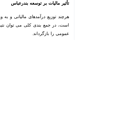
تأثیر مالیات بر توسعه بندرعباس
هرچند توزیع درآمدهای مالیاتی و به ویژ
♿︎
بازگرداند.
×
الزام شرکت‌های بزرگ به پرداخت مالیات
انتشار گزارش‌های عمومی درباره پروژه‌
هرمزگان و بندرعباس طی سال های گذشته 
نباید فراموش کرد مالیات زمانی در ب
زندگی خود ببینند و حقیقت آن است که ه
.
استان‌ها
هرمزگان
۲ نفر