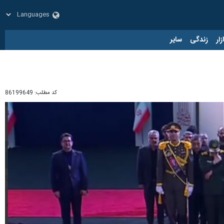
زار
زندگی
سایر
کد مطلب:
86199649