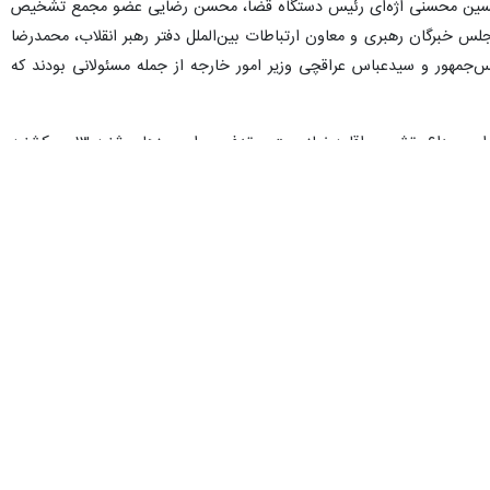
لامحسین محسنی اژه‌ای رئیس دستگاه قضا، محسن رضایی عضو مجمع تشخیص
س خبرگان رهبری و معاون ارتباطات بین‌الملل دفتر رهبر انقلاب، محمدرضا
‌جمهور و سیدعباس عراقچی وزیر امور خارجه از جمله مسئولانی بودند که
طبق اعلام ستاد بزرگداشت عروج خونین امام مجاهد شهید حضرت آیت‌ الله العظمی خامنه‌ای قدس الله نفسه الزکیه مراسم وداع، تشییع، اقامه نماز میت و تدفین برای روزهای شنبه ۱۳ و یکشنبه
۱۴ تیرماه ۱۴۰۵ مصادف با نوزدهم و بیستم ماه محرم جهت وداع با پیکرها در مصلی امام خمینی تهران، سپس دوشنبه ۱۵ تیرماه ۱۴۰۵ مراسم تشییع در تهران و سه‌شنبه ۱۶ تیرماه ۱۴۰۵ مراسم