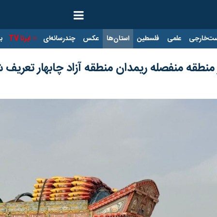
ت‌خارجی
علمی
فلسطین
استان‌ها
عکس
چندرسانه‌ای
ایرنا TV
با