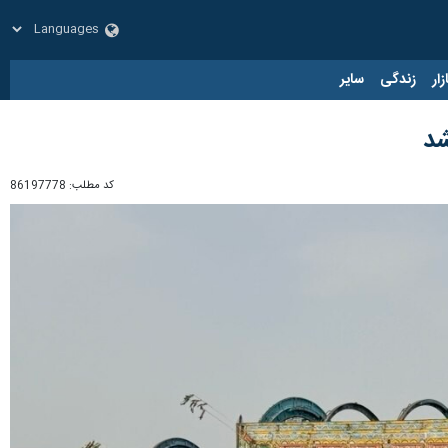
زار
زندگی
سایر
کد مطلب:
86197778