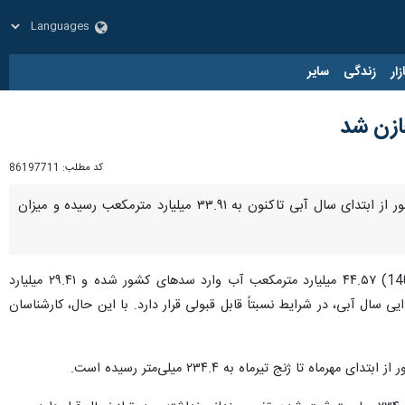
زار
زندگی
سایر
کد مطلب:
86197711
تهران- ایرنا- بر اساس تازه‌ترین آمار بهره‌برداری از سدهای مخزنی کشور حجم آب موجود در مخازن سدهای کشور از ابتدای سال آبی تاکنون به ۳۳.۹۱ میلیارد مترمکعب رسیده و میزان
به گزارش خبرنگار اقتصادی ایرنا، طبق این آمار، از ابتدای سال آبی جاری تاکنون ( از یکم مهر 1404 تا 6 تیر 1405) ۴۴.۵۷ میلیارد مترمکعب آب وارد سدهای کشور شده و ۲۹.۴۱ میلیارد
سال آبی، در شرایط نسبتاً قابل قبولی قرار دارد. با این حال، کارشناسان