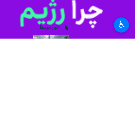
شبکه پایاب سدها
منابع آب
شرکت مدیریت منابع آب ایران
♿︎
اخبار مرتبط
«ال‌نینو» چگونه اقت
تهران- ایرنا- روزنامه 
سدهای کشور ۶۶ درصد پُر شدند؛ ورودی آب ۸۰ درصد افزایش یافت
تهران - ایرنا- آمارهای تازه از 
سخنگوی آبفا خبر داد:
کنترل مصرف آب با م
تهران- ایرنا- سخنگوی