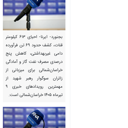
Pause
Play
00:00
00:00
♿︎