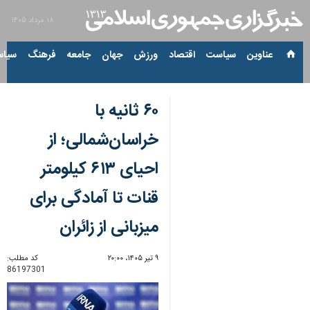
۱۸ مرداد ۱۴۰۵
عناوین‌
سیاست
اقتصاد
ورزش
جهان
جامعه
فرهنگ
سیاس
۶۰ ثانیه با
خراسان‌شمالی؛ از
احیای ۶۱۳ کیلومتر
قنات تا آمادگی برای
میزبانی از زائران
۹ تیر ۱۴۰۵، ۲۰:۰۰
کد مطلب:
86197301