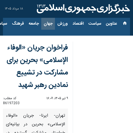
۱۸ مرداد ۱۴۰۵
عناوین‌
سیاست
اقتصاد
ورزش
جهان
جامعه
فرهنگ
سیاس
فراخوان جریان «الوفاء
الإسلامی» بحرین برای
مشارکت در تشییع
نمادین رهبر شهید
۹ تیر ۱۴۰۵، ۱۶:۰۹
کد مطلب:
86197203