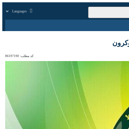
زار
زندگی
سایر
ون
کد مطلب:
86197190