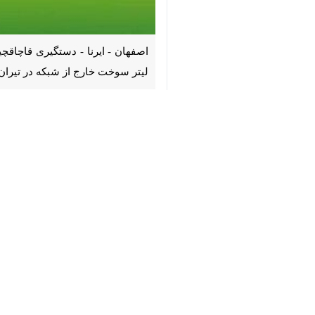
♿︎
از شبکه در تیران و کرون از جمله اقدامات ۲۴ ساعت گذشته پلیس در استان اصفها
×
کشف سه قلاده توله خرس سیاه آسیایی د
فرمانده انتظامی شهرستان نایین از کش
سرهنگ
حسن براهیمی
افزود: ماموران 
را متوقف کردند.
وی اظهار داشت: مأموران پس از هماهنگ
گونی های پسته جاساز شده بود را کشف 
فرمانده انتظامی شهرستان نایین با اشا
قضائی معرفی شد.
سرهنگ براهیمی با اشاره به تحویل 
مواصلاتی،اجازه نخواهد داد سودجویان ب
کشف بیش از ۴۱ کیلوگرم تریاک از اتوبوس