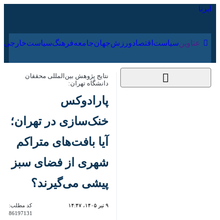
۱۷ مرداد ۱۴۰۵
عناوین‌
سیاست
اقتصاد
ورزش
جهان
جامعه
فرهنگ
سیاس
نتایج پژوهش بین‌المللی محققان دانشگاه
تهران:
پارادوکس خنک‌سازی
در تهران؛ آیا بافت‌های
متراکم شهری از فضای
سبز پیشی می‌گیرند؟
۹ تیر ۱۴۰۵، ۱۴:۴۷
کد مطلب:
86197131
تهران- ایرنا- با وجود کاهش