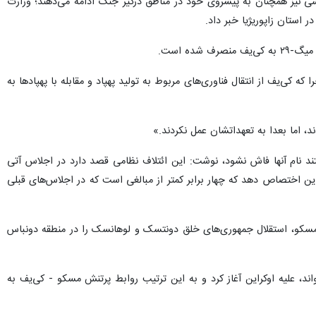
ی نیز همچنان به پیشروی خود در مناطق درگیر جنگ ادامه می‌دهند؛ وزارت
 استان زاپوریژیا خبر داد.
ده است.
میم گرفته جنگنده‌های میگ-۲۹ را به اوکراین تحویل ندهد، چرا که کی‌یف از انتقال فناوری‌های مربوط به تولید پهپاد و مقابله با پهپادها به
ند، اما بعدا به تعهداتشان عمل نکردند.»
واستند نام آنها فاش نشود، نوشت: این ائتلاف نظامی قصد دارد در اجلاس آتی
ا ۱۰ تا ۱۲ میلیارد دلار حمایت نظامی اضافی به اوکراین اختصاص دهد که چهار برابر کمتر از مبالغی است که در اجلاس‌های قبلی
‌توجهی غرب به نگرانی‌های امنیتی مسکو، استقلال جمهوری‌های خلق دونتسک و لوهانسک را در منطقه دونباس
ملیاتی نظامی که آن را «عملیات ویژه» خواند، علیه اوکراین آغاز کرد و به این ترتیب روابط پرتنش مسکو - کی‌یف به