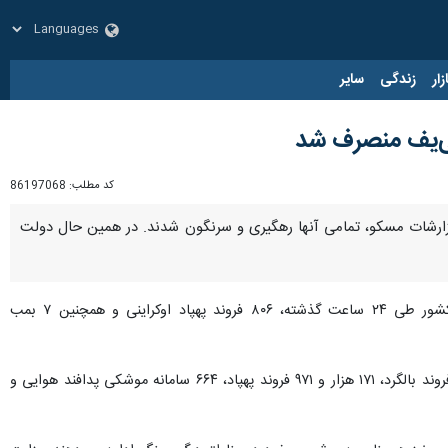
زار
زندگی
سایر
کد مطلب:
86197068
 ۸۰۶ پهپاد به مواضع روسیه حمله کرد که بنابر گزارشات مسکو، تمامی آنها رهگیری و سرنگون شدند. در همین حال دولت
از تاس، وزارت دفاع روسیه در بیانیه‌ای اعلام کرد که سامانه‌های پدافند هوایی این کشور طی ۲۴ ساعت گذشته، ۸۰۶ فروند پهپاد اوکراینی و همچنین ۷ بمب
در بیانیه این وزارتخانه همچنین آمده است که از زمان آغاز جنگ اوکراین تاکنون در مجموع ۶۷۳ فروند هواپیما، ۲۸۴ فروند بالگرد، ۱۷۱ هزار و ۹۷۱ فروند پهپاد، ۶۶۴ سامانه موشکی پدافند هوایی و