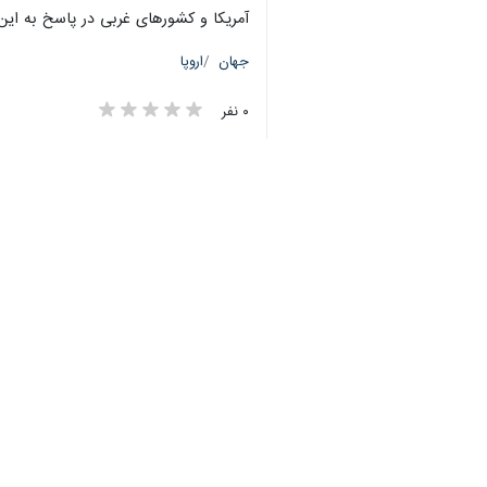
آمریکا و کشورهای غربی در پاسخ به این ا
جهان
اروپا
۰ نفر
برچسب‌ها
اوکراین
مسکو
روسیه
وزارت دفاع روسیه
سازمان پيمان آتلانتيك شمالی
سازمان پيمان آتلانتيک شمالی
ورشو
ولادیمیر پوتین
اخبار مرتبط
لهستان
لوهانسک
وزارت دفاع روسیه از سرنگونی ۹۳ پهپا
جنگ اوکراین و روسیه
تهران- ایرنا- وزارت دف