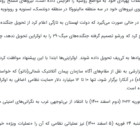
 حملات پهپادی خود به مواضع روسیه را افزایش داده است، نیروهای مسلح روس
روی نیروهای خود در سه منطقه مالینووکا در منطقه دونتسک، لسنویه و روونویه در
ورت می‌گیرد که دولت لهستان به تازگی اعلام کرد از تحویل جنگنده میگ-۲۹ به کی‌یف منصرف ش
وزیر دفاع لهستان در همین پیوند تصریح کرد که ورشو تص
ادها به کی‌یف تحویل داده شوند. اوکراینی‌ها ابتدا با این پیشنهاد موافقت کرد
در گزارشی به نقل از مقام‌های آگاه سازمان پیمان آتلانتیک شمالی(ناتو) که خ
خود که قرار است در ماه ژوئیه (مرداد ماه) در آنکارا برگزار شود، تنه
ه است.
، رئیس جمهور روسیه ۲۱ فوریه ۲۰۲۲ (دوم اسفند ۱۴۰۰) با انتقاد از بی
ولادیمیر پوتین سه روز پس از آن، پنجشنبه ۲۴ فوریه (۵ اسفند ۱۴۰۰) نیز ع