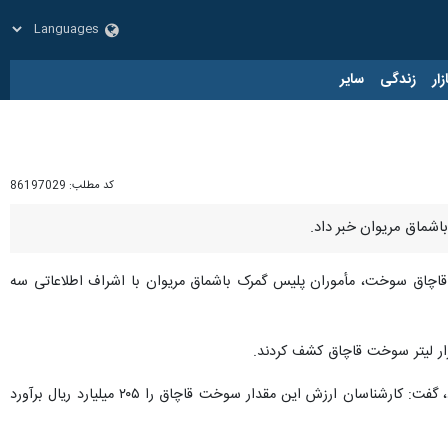
زار
زندگی
سایر
کد مطلب:
86197029
با قاچاق سوخت، مأموران پلیس گمرک باشماق مریوان با اشراف اطلاعاتی سه
فرمانده انتظامی استان کردستان با بیان اینکه این محموله‌ از مشتقات نفتی نوع «رافینت» (پیش‌ساز تولید بنزین) بود، گفت:‌ کارشناسان ارزش این مقدار سوخت قاچاق را ۲۰۵ میلیارد ریال برآورد