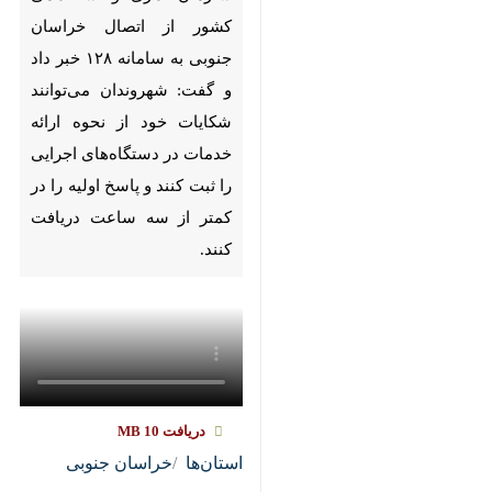
Pause
Play
00:00
00:00
♿︎