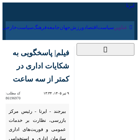
۱۸ مرداد ۱۴۰۵
عناوین‌
سیاست
اقتصاد
ورزش
جهان
جامعه
فرهنگ
فیلم| پاسخگویی به
شکایات اداری در کمتر
از سه ساعت
۹ تیر ۱۴۰۵، ۱۳:۳۴
کد مطلب:
86196970