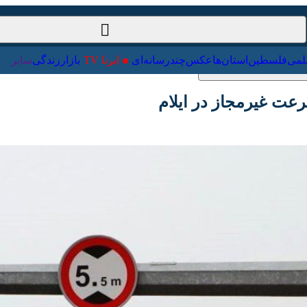
ت‌خارجی
علمی
فلسطین
استان‌ها
عکس
چندرسانه‌ای
ایرنا TV
با