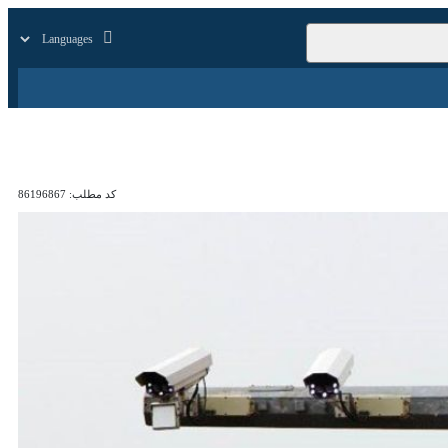
زار
زندگی
سایر
کد مطلب:
86196867