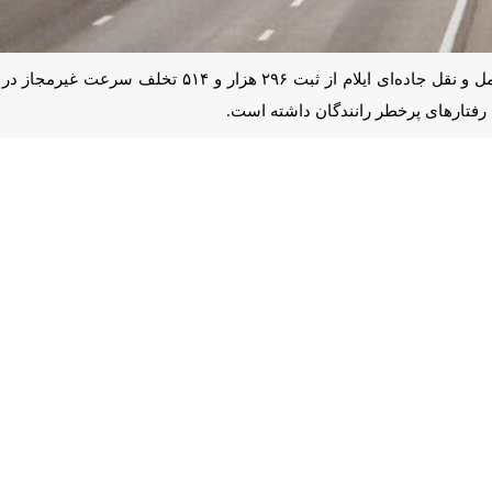
ایلام - ایرنا - مدیرکل راهداری و حمل‌ و نقل جاده‌ای 
طر رانندگان داشته است.
و تنها سه درصد از سوی رانندگان وسیله‌های نقلیه عمومی مسافری و باری ر
فت که سهم تخلف وسیله‌های نقلیه غیربومی در مقایسه با خرداد سال گذشته با افزایش ۱۳ د
افزار کاربردی (اپلیکیشن) ۱۴۱ و همچنین تارنمای www.۱۴۱.ir وضعیت راه‌ها را بررسی کنند.