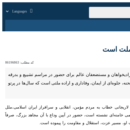
زار
زندگی
سایر
 است
کد مطلب:
86196863