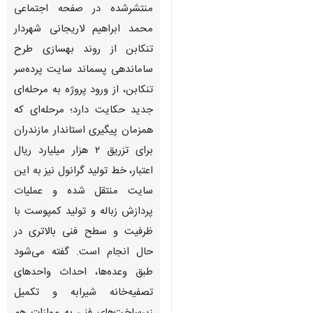
Pause
Play
00:00
00:00
×
♿︎
×