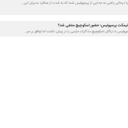
ویرا درحالی راضی به جدایی از پرسپولیس شده که به شدت از عملکرد مدیران این…
نیمکت پرسپولیس؛ حضور اسکوچیچ منتفی شد؟
پرسپولیس با دراگان اسکوچیچ مذاکرات مثبتی را در پیش داشت اما توافق بر سر…
سخ؛ اسکوچیچ به پرسپولیس می‌آید؟
ال فراوان سرمربی سابق تیم ملی ایران و تراکتور هدایت سرخ‌پوشان پایتخت را…