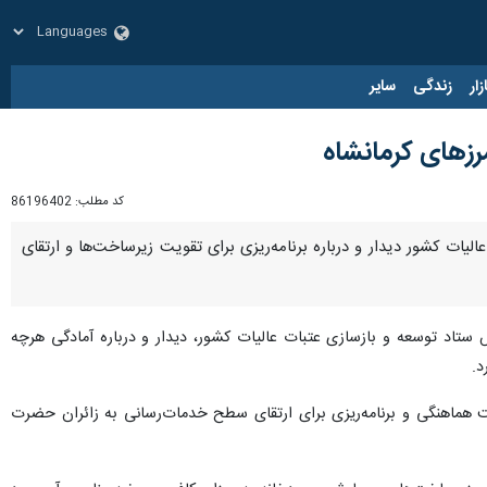
زار
زندگی
سایر
مرزهای کرمانشاه
کد مطلب:
86196402