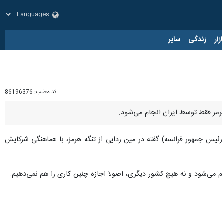
زار
زندگی
سایر
کد مطلب:
86196376