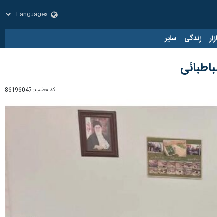
زار
زندگی
سایر
اطبائی
کد مطلب:
86196047