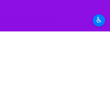
♿︎
تاریخی مردم تهران ثبت شود.
وی با اشاره به بخش تولیدات موسیقی و
معاون هنری سازمان فرهنگی هنری شهردار
ایرانی در رثای آقای شهید ایران اجرا 
حداقل هزار نسخه منتشر شود تا به عنوا
داشته است.
وی ادامه داد: در بخش روایت‌گری حرفه‌ای تشییع نیز ۲۰ نویسنده تراز اول کشور نقش‌آفرینی خواهند کرد تا ابعاد انسانی، ا
معاون هنری سازمان فرهنگی هنری شهردا