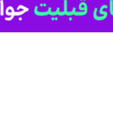
ز کاپیتان تیم ملی فرانسه گفت: امباپه من را یاد دوران اوجم می‌اندازد.
او در جام جهانی و ثبت چهار گل و دو پاس گل، از وی بسیار تمجید کرد.
انه‌ای جام جهانی ۲۰۰۲ خاطرنشان کرد که توانایی امباپه در ترکیب سرعت و پایان دقیق در ب
هانی ۲۰۲۶ دو گل مقابل سنگال و دو گل دیگر در بازی بعدی مقابل عراق به ثمر رساند. هرچ
 را تحت تأثیر قرار داد و باعث شد تا آنها تحت تأثیر قدرت تهاجمی آبی‌ها قرا
یتان آرژانتین برای کسب کفش طلا و توپ طلا می‌جنگد و رونالدو از هر دوی آنه
ر داشت: شما باید به میراثی که از خود به جا می‌گذارید فکر کنید. اما بدون
قابت‌ها باشند. مسی یکی از بزرگترین بازیکنان تاریخ فوتبال است و امروز نیز
 فوتبال امروز و وارث اسطوره‌های فوتبال در جام جهانی است.