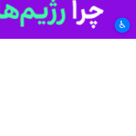
♿︎
تهران- ایرنا- اسطوره برزیل با تمجید ا
فوق ستاره رئال مادرید در سه بازی اول 
برنده افس
تبدیل کرده است.
امباپه در جام ج
اصلی داشت و عملکرد وی رسانه‌های جهانی
امباپه بار دیگر در کنار لیونل مسی کاپ
اسطوره برزیل درباره امباپه و مسی اظها
هستند که بهترین گلزن تمام دوران این ر
می‌اندازد. او یکی از بزرگترین بازیکنان