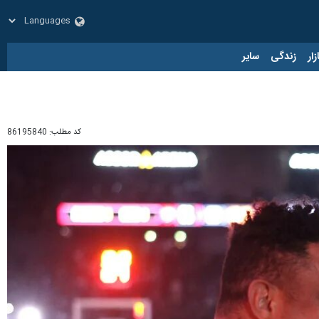
زار
زندگی
سایر
کد مطلب:
86195840