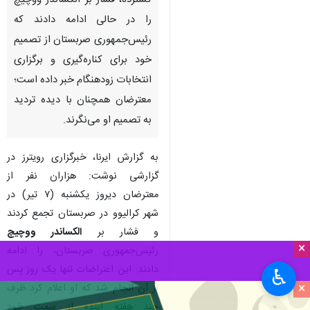
گسترده، فشار بر الکساندر ووچیچ
را در حالی ادامه دادند که
رئیس‌جمهوری صربستان از تصمیم
خود برای کناره‌گیری و برگزاری
انتخابات زودهنگام خبر داده است؛
معترضان همچنان با دیده تردید
به تصمیم او می‌نگرند.
به گزارش ایرنا، خبرگزاری رویترز در
گزارشی نوشت: هزاران نفر از
معترضان دیروز یکشنبه (۷ تیر) در
شهر کرالیوو در صربستان تجمع کردند
و فشار بر
الکساندر ووچیچ
×
رئیس‌جمهوری صربستان، را ادامه
دادند. این اعتراضات تنها یک روز پس
♿︎
×
از آن انجام شد که او اعلام کرد ظرف
چند هفته آینده از سمت خود