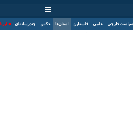
ت‌خارجی
علمی
فلسطین
استان‌ها
عکس
چندرسانه‌ای
ایرنا TV
با
ع نیروی برق آذربایجان‌غربی از اجرای ششمین مانور طرح ملی «مهتاب» در استا
برنگار ایرنا افزود: این اقدام علاوه بر افزایش پایداری شبکه، موجب کاهش تلف
ی احصا شد.