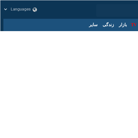
زار
زندگی
سایر
کد مطلب:
86195734
ن خبر داد و گفت: در قالب این طرح، بیش از چهار هزار متر از شبکه سیمی
ات انرژی و ارتقای ایمنی خواهد شد.
وی اضافه کرد: در جریان این مانور یک‌ روزه که با هدف شناسایی نقاط آسیب‌پذیر شبکه و مقابله با تخلفات پنهان مصرف برق برگزار شد، ۱۳۹ مورد انشعاب غیرمجاز و ۷۴۸ کابل غیرمجاز در سطح