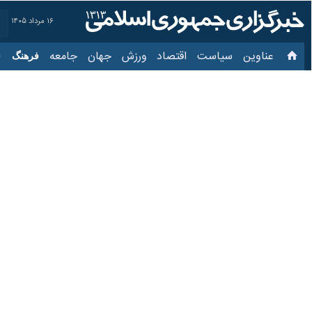
۱۶ مرداد ۱۴۰۵
عناوین‌
سیاست
اقتصاد
ورزش
جهان
جامعه
فرهنگ
سیاس
بیش از ۴ هزار متر شبکه فرسوده برق آذربایجان‌غربی نوسازی شد/کشف ۱۳۷ ماینر غیرمجاز
۸ تیر ۱۴۰۵، ۱۱:۱۳
شبکه برق
ارومیه - ایرنا - مدیرعامل شرکت توزی
فرسوده به کابل خودنگهدار تبدیل شد.
طاهر کیامهر روز دوشنبه در گفت‌وگو با خ
استان شناسایی و جمع‌آوری شد و در مجموع ۶۹۶ هزار کیلووات ساعت انرژ