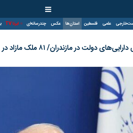
ت‌خارجی
علمی
فلسطین
استان‌ها
عکس
چندرسانه‌ای
ایرنا TV
با