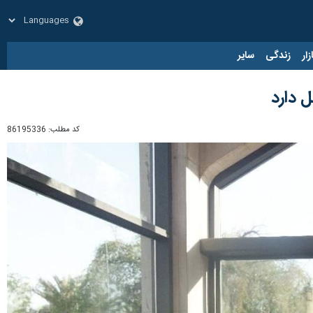
زار
زندگی
سایر
 دارد
کد مطلب:
86195336