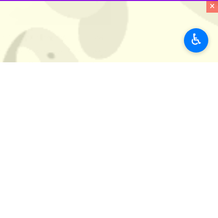
×
♿︎
تهران - ایرنا -وزیر امور خارجه در د
جمعی اعلام و ابراز امیدواری کرد ک
مداخله قدرت‌های نظامی خارج از منطقه 
به گزارش سیاست خارجی ایرنا،
«سید ع
کمیته عالی نخست‌وزیری عراق برای هماهن
در این دیدار که
«علی اکبر پورجمشیدیا
معظم رهبری و نیز اعضای کمیته عالی نخ
نظر شد.
احسان العوادی با اشاره به جایگاه رفیع
در عراق و عتبات را افتخار تاریخی برا