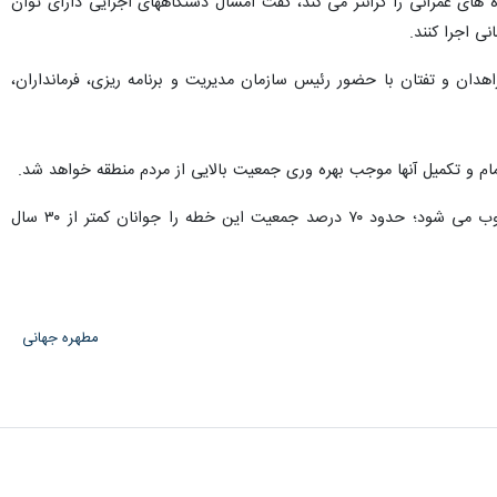
های عمرانی را گرانتر می کند، گفت امسال دستگاههای اجرایی دارای توان
ی اجرا کنند.
لویت دار ۶ شهرستان زهک، زابل، هیرمند، خاش، زاهدان و تفتان با حضور رئیس سازمان مدیریت و برنامه ریزی، فرمانداران،
تمام و تکمیل آنها موجب بهره وری جمعیت بالایی از مردم منطقه خواهد شد.
به گزارش ایرنا، سیستان و بلوچستان با بیش از سه میلیون و ۳۳۷ هزار نفر جمعیت،‌ جوانترین استان کشور محسوب می شود؛ حدود ۷۰ درصد جمعیت این خطه را جوانان کمتر از ۳۰ سال
مطهره جهانی