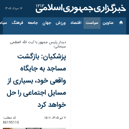
۱۶ مرداد ۱۴۰۵
عناوین‌
سیاست
اقتصاد
ورزش
جهان
جامعه
فرهنگ
سیاس
دیدار رئیس جمهور با آیت الله العظمی
سبحانی؛
پزشکیان: بازگشت
مساجد به جایگاه
واقعی خود، بسیاری از
مسایل اجتماعی را حل
خواهد کرد
۷ تیر ۱۴۰۵، ۱۵:۱۱
کد مطلب:
86195110