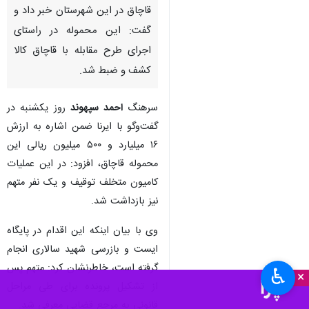
قاچاق در این شهرستان خبر داد و
گفت: این محموله در راستای
اجرای طرح مقابله با قاچاق کالا
کشف و ضبط شد.
سرهنگ
احمد سپهوند
روز یکشنبه در
گفت‌وگو با ایرنا ضمن اشاره به ارزش
۱۶ میلیارد و ۵۰۰ میلیون ریالی این
محموله قاچاق، افزود: در این عملیات
کامیون متخلف توقیف و یک نفر متهم
نیز بازداشت شد.
وی با بیان اینکه این اقدام در پایگاه
ایست و بازرسی شهید سالاری انجام
گرفته است، خاطرنشان کرد: متهم پس
♿︎
×
از تشکیل پرونده برای طی مراحل
قانونی به مرجع قضایی معرفی شد.