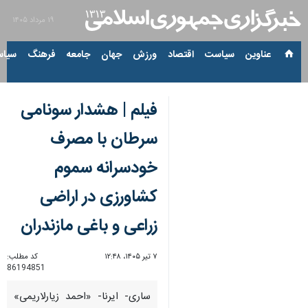
۱۹ مرداد ۱۴۰۵
عناوین‌
سیاست
اقتصاد
ورزش
جهان
جامعه
فرهنگ
سیاس
فیلم | هشدار سونامی
سرطان با مصرف
خودسرانه سموم
کشاورزی در اراضی
زراعی و باغی مازندران
۷ تیر ۱۴۰۵، ۱۲:۴۸
کد مطلب:
86194851
ساری- ایرنا- «احمد زیارلاریمی»