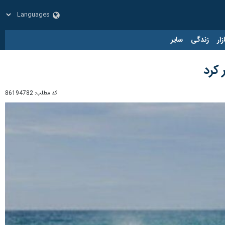
زار
زندگی
سایر
 کرد
کد مطلب:
86194782