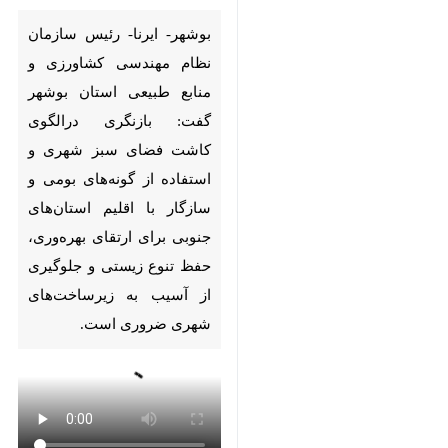
Pause
Play
00:00
00:00
♿︎