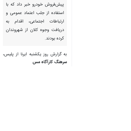
پیش‌فروش خودرو خبر داد که با
استفاده از جلب اعتماد عمومی و
ارتباطات اجتماعی، اقدام به
دریافت وجوه کلان از شهروندان
کرده بودند.
به گزارش روز یکشنبه ایرنا از پلیس،
سرهنگ کارآگاه مسلم میراحمدی
درباره این پرونده گفت: در پی وصول
چندین شکایت از شهروندان مبنی بر
کلاهبرداری در قالب پیش‌فروش
خودروهای داخلی، مونتاژی و خارجی،
موضوع با دستور مقام قضایی به‌
صورت ویژه در دستور کار اداره
چهاردهم پلیس آگاهی قرار گرفت.
وی افزود: بررسی‌های اولیه نشان داد