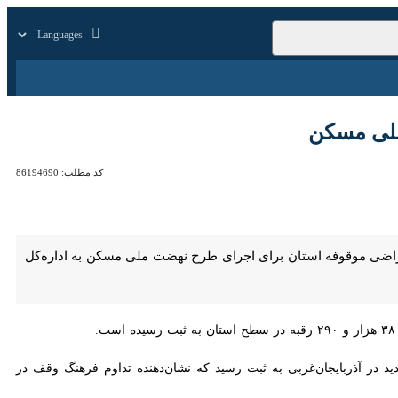
بازار
زندگی
سایر
کد مطلب:
86194690
یجان‌غربی گفت: بر اساس آخرین آمار ۱۵۹ هزار مترمربع از اراضی موقوفه استان برای اجرای طرح نهضت ملی مسکن به اداره‌کل راه و شهرسازی
ه‌ماهه نخست سال جاری اشاره و خاطرنشان کرد: سال گذشته نیز ۵۲ وقف جدید در آذربایجان‌غربی به ثبت رسید که نشان‌دهنده تداوم فرهنگ وقف در استان