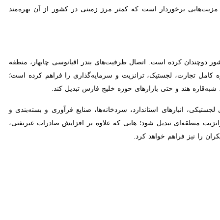
چابهار - ایرنا - مرز ریمدان (تنها مرز زمینی منطقه آزاد چابهار با پاکستان) در سه ماهه نخست سال با ثبت ۱۶۵ هزار تن تبادل کالا و تردد بیش‌از ۶ هزار و ۵۰۰ کامیون، رشد چشمگیری در تجارت