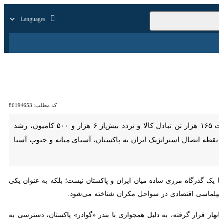
زار
زندگی
سایر
کد مطلب:
86194653