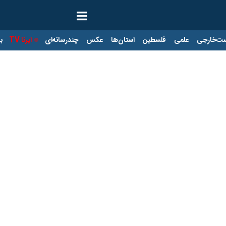
ت‌خارجی
علمی
فلسطین
استان‌ها
عکس
چندرسانه‌ای
ایرنا TV
با
د صدور مجوز مشاور املاک و نمایشگاه خودرو حذ
ه ریاست وزیر امور اقتصادی و دارای با حذف برخی فرایندهای اضافه در صدور پ
 و دارایی، نود و پنجمین نشست هیأت مقررات‌زدایی و بهبود محیط کسب‌وکار ب
رهای مطرح‌شده در آن به تصویب رسید.
از عملکرد و اقدامات شاخص مرکز ملی پایش و بهبود محیط کسب‌وکار و همچنین دستاور
ت مقررات‌زدایی قرار گرفت که از جمله آن‌ها می‌توان به پیشنهادهای مربوط ب
اسناد و املاک کشور، اصلاح فرایند صدور پروانه تخصصی مشاوره املاک و خود