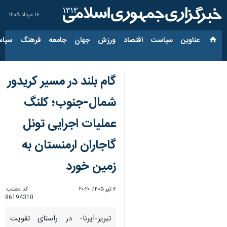
۱۶ مرداد ۱۴۰۵
عناوین‌
سیاست
اقتصاد
ورزش
جهان
جامعه
فرهنگ
سیاس
گام بلند در مسیر کریدور
شمال-جنوب؛ کلنگ
عملیات اجرایی تونل
گاجاران ارمنستان به
زمین خورد
۶ تیر ۱۴۰۵، ۲۰:۲۰
کد مطلب:
86194310
تبریز-ایرنا- در راستای تقویت