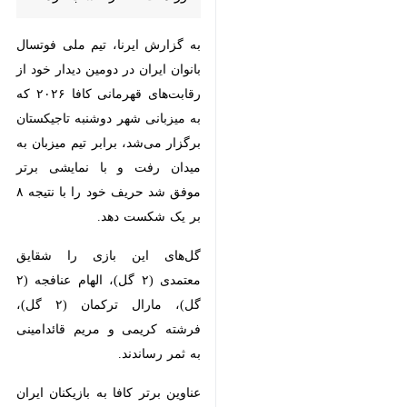
به گزارش ایرنا، تیم ملی فوتسال
بانوان ایران در دومین دیدار خود از
رقابت‌های قهرمانی کافا ۲۰۲۶ که به
میزبانی شهر دوشنبه تاجیکستان برگزار
می‌شد، برابر تیم میزبان به میدان
رفت و با نمایشی برتر موفق شد
حریف خود را با نتیجه ۸ بر یک
شکست دهد.
گل‌های این بازی را شقایق معتمدی (۲
گل)، الهام عنافجه (۲ گل)، مارال
ترکمان (۲ گل)، فرشته کریمی و مریم
قائدامینی به ثمر رساندند.
♿︎
عناوین برتر کافا به بازیکنان ایران
رسید: