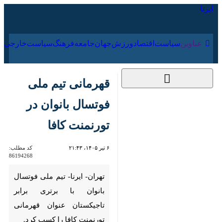
۱۶ مرداد ۱۴۰۵
عناوین‌
سیاست
اقتصاد
ورزش
جهان
جامعه
فرهنگ
سیاس
قهرمانی تیم ملی
فوتسال بانوان در
تورنمنت کافا
۶ تیر ۱۴۰۵، ۲۱:۴۳
کد مطلب:
86194268
تهران- ایرنا- تیم ملی فوتسال
بانوان با برتری برابر تاجیکستان
عنوان قهرمانی تورنمنت کافا را
کسب کرد.