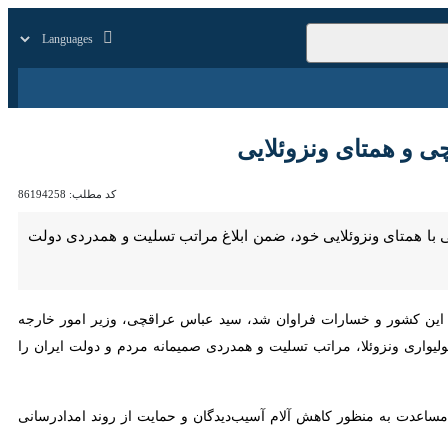
زار
زندگی
سایر
همتای ونزوئلایی
کد مطلب:
86194258
همتای ونزوئلایی خود، ضمن ابلاغ مراتب تسلیت و همدردی دولت و ملت ایران،
ین کشور و خسارات فراوان شد، سید عباس عراقچی، وزیر امور خارجه جمهوری
ی بولیواری ونزوئلا، مراتب تسلیت و همدردی صمیمانه مردم و دولت ایران را با دولت و مردم
عدت به منظور کاهش آلام آسیب‌دیدگان و حمایت از روند امدادرسانی اعلام