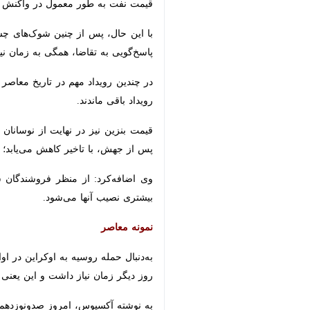
×
تهران- ایرنا- تارنمای خبری «آکسیوس