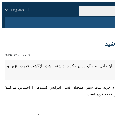
زار
زندگی
سایر
د
کد مطلب:
86194147