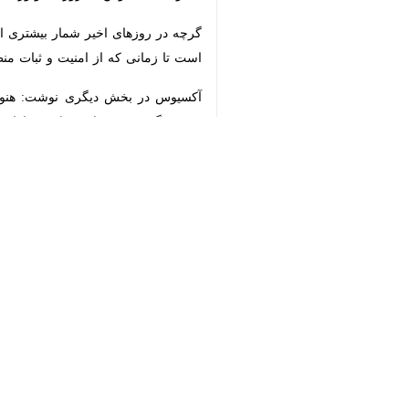
به سطوح پیش از جنگ زمان‌بر خواهد بو
به گزارش عصر شنبه ایرنا، آکسیوس در 
♿︎
توجه به نزدیک شدن انتخابات میان‌دوره‌
چشم‌انداز کلی
قیمت نفت به طور معمول در واکنش به ر
با این حال، پس از چنین شوک‌های چشم
پاسخ‌گویی به تقاضا، همگی به زمان نیاز د
باقی ماندند.
قیمت بنزین نیز در نهایت از نوسانان قی
جهش، با تاخیر کاهش می‌یابد؛ پدیده‌ای 
وی اضافه‌کرد: از منظر فروشندگان سوخ