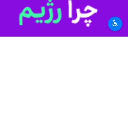
اعزام شدند و امسال نیز اعزام کاروان‌های
♿︎
وی توسعه امکانات ورزشی، گسترش فضای س
برشمرد و افزود: احداث زائرسرا برای زا
براندیشه در پایان با قدردانی از حضور 
متعال در مسیر خدمت‌رسانی به مردم و 
پایدار شبکه سراسری ایفا می‌کند.
عراق، از مناطق راهبردی کشور در حوزه ا
استان‌ها
کرمانشاه
۰ نفر