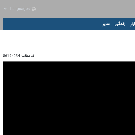
زار
زندگی
سایر
کد مطلب:
86194034