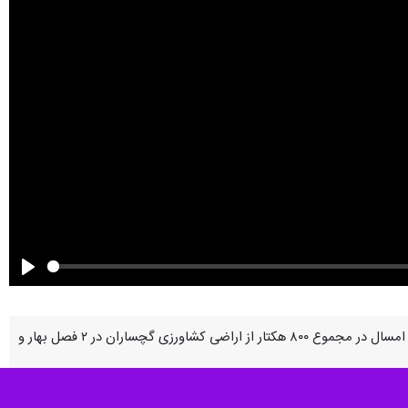
Play
گچساران_ایرنا_ مدیر جهاد کشاورزی گچساران از برداشت گوجه‌فرنگی بهاره از مزارع این شهرستان خبر داد و گفت: امسال در مجموع ۸۰۰ هکتار از اراضی کشاورزی گچساران در ۲ فصل بهار و