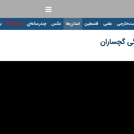
ت‌خارجی
علمی
فلسطین
استان‌ها
عکس
چندرسانه‌ای
ایرنا TV
با
گی گچساران