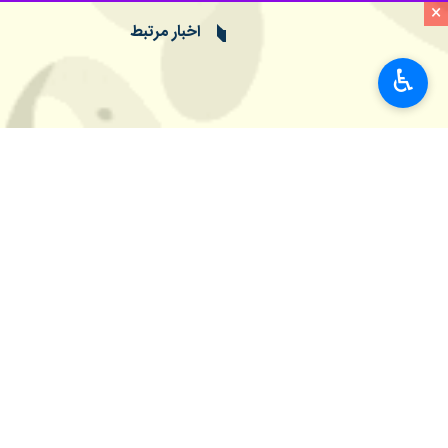
×
اخبار مرتبط
استاندار یزد از تشکیل ۱۷ کمیته تخصصی برای بزرگداشت مراسم رهبر شهید در استان خب
♿︎
یزد- ایرنا- استاندار یزد از تشکیل ۱۷ کمیته تخصصی و ستادهای شهر
امام جمعه یزد: دشمن
یزد- ایرنا- نماینده و
سازمان قضایی نیروه
یزد- ایرنا- رییس ساز
نظر شما