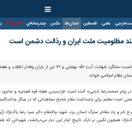
ت‌خارجی
علمی
فلسطین
استان‌ها
عکس
چندرسانه‌ای
ایرنا TV
با
، سند مظلومیت ملت ایران و رذالت دشمن است
یزد- ایرنا- استاندار یزد روز شنبه به مناسبت سالگرد شهاد
نان نظام اسلامی خواند.
در پیام «محمدرضا بابایی» آمده است: فرارسیدن هفته قوه قضاییه و سالروز ش
نام و یاد مفاخر سترگ استان یزد، شهید والامقام دکتر سید رضا پاک‌نژاد (
‌نژاد همچون نگینی بر تارک تاریخ ایثار این دیار می‌درخشد، شهیدانی که عل