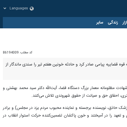
زار
زندگی
سایر
کد مطلب:
86194009
ت آیت الله بهشتی و ۷۲ تن از یاران وفادار انقلاب و هفته قوه قضاییه پیامی صادر کرد و حادثه خونین هفتم تیر را سندی ماندگار از
هادت مظلومانه معمار بزرگ دستگاه قضا، آیت‌الله دکتر سید محمد بهشتی و
پزشک حاذق، نویسنده برجسته و نماینده محبوب مردم یزد در مجلس) و برادر
م و تعهد را در آمیختند و خون پاکشان تضمین‌کننده حرکت استوار انقلاب در