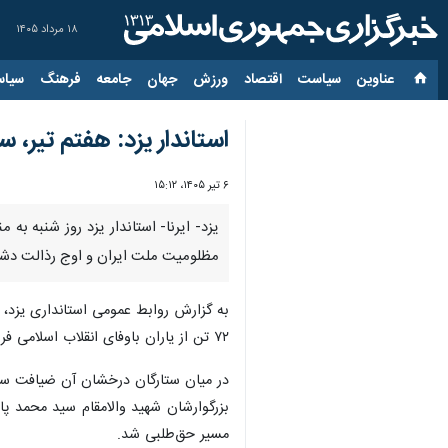
۱۸ مرداد ۱۴۰۵
عناوین‌
سیاست
اقتصاد
ورزش
جهان
جامعه
فرهنگ
سیاس
استاندار یزد: هفتم تیر
۶ تیر ۱۴۰۵، ۱۵:۱۲
مظلومیت ملت ایران و اوج رذالت دشم
به گزارش روابط عمومی استانداری یزد، 
۷۲ تن از یاران باوفای انقلاب اسلامی فرصتی است مغتنم برای پاسداشت مقام شامخ مجاهدانی که در سنگر عدالت‌گستری، احقاق حق و صیانت از حقوق شهروندی تلاش می‌کنند.
در میان ستارگان درخشان آن ضیافت سرخ 
بزرگوارشان شهید والامقام سید محمد پاک
مسیر حق‌طلبی شد.