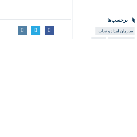
برچسب‌ها
♿︎
سازمان امداد و نجات
ایثار و شهادت
شهید
سازمان امدادونجات جمعیت
هلال احمر
اربعین
بابک محمودی
اخبار مرتبط
رهبر معظم انقلاب
جمعیت هلال‌احمر اعلام
پروندهٔ خبری
خدمت‌رسانی ۶۰ پزشک و پرستار در مرزهای چذابه و شلمچه به زائران اربعین
تهران - ایرنا - جمعیت
وداع با رهبر شهید
رییس هلال احمر کشور
اهواز- ایرنا - رییس 