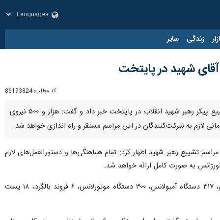
زار
زندگی
سایر
کد مطلب:
86193824
تهران- ایرنا- قائم‌مقام اورژانس استان تهران از استقرار گسترده نیروها و تجهیزات امدادی برای پوشش مراسم تشییع پیکر رهبر شهید انقلاب در پایتخت خبر داد و گفت: هزار و ۵۰۰ نیروی
سم تشییع رهبر شهید اظهار کرد: تمام هماهنگی‌ها و دستورالعمل‌های لازم
ت اورژانس به صورت کامل ارائه خواهد شد.
وی با اشاره به استقرار امکانات امدادی در شعاع ۱.۵ کیلومتری محل برگزاری مراسم، افزود: برای پوشش این مراسم، ۳۱۷ دستگاه آمبولانس، ۳۰۰ دستگاه موتورلانس، ۶ فروند بالگرد، ۱۸ پست