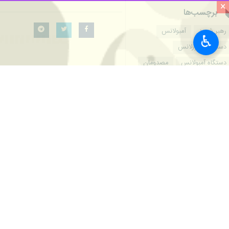
×
برچسب‌ها
رهبر شهید
آمبولانس
♿︎
دستگاه موتورلانس
دستگاه آمبولانس
مصدومان
پروندهٔ خبری
اخبار مرتبط
وداع با رهبر شهید
استقرار ۳۰۰ دستگاه آمبولانس اورژانس تهران در حرم امام راحل+فیلم
تهران بزرگ - ایرنا - رییس سازما
واژگونی اتوبوس در جاده بردسکن-سب
سبزوار- ایرنا- معاون
انحراف اتوبوس در جاده سبزوار-