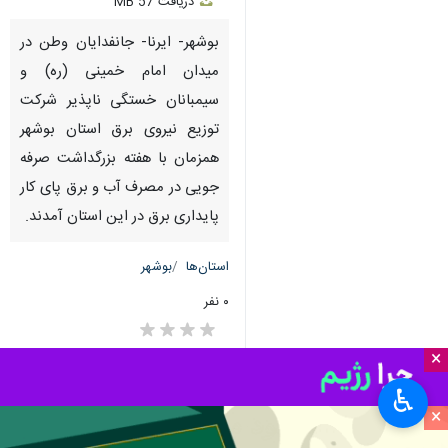
دریافت
57 MB
fullscreen
بوشهر- ایرنا- جانفدایان وطن در
میدان امام خمینی (ره) و
سیمبانان خستگی ناپذیر شرکت
توزیع نیروی برق استان بوشهر
همزمان با هفته بزرگداشت صرفه
جویی در مصرف آب و برق پای کار
پایداری برق در این استان آمدند.
استان‌ها
بوشهر
۰ نفر
×
♿︎
×