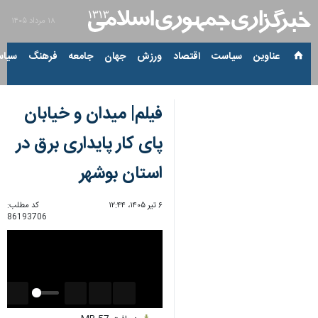
۱۸ مرداد ۱۴۰۵
عناوین‌
سیاست
اقتصاد
ورزش
جهان
جامعه
فرهنگ
سیاس
فیلم| میدان و خیابان
پای کار پایداری برق در
استان بوشهر
۶ تیر ۱۴۰۵، ۱۲:۴۴
کد مطلب:
86193706
Unmute
Settings
PIP
Enter
Download